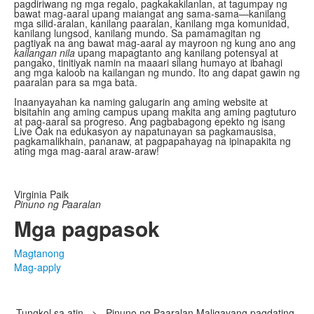
pagdiriwang ng mga regalo, pagkakakilanlan, at tagumpay ng
bawat mag-aaral upang maiangat ang sama-sama—kanilang
mga silid-aralan, kanilang paaralan, kanilang mga komunidad,
kanilang lungsod, kanilang mundo. Sa pamamagitan ng
pagtiyak na ang bawat mag-aaral ay mayroon ng kung ano ang
kailangan nila
upang mapagtanto ang kanilang potensyal at
pangako, tinitiyak namin na maaari silang humayo at ibahagi
ang mga kaloob na kailangan ng mundo. Ito ang dapat gawin ng
paaralan para sa mga bata.
Inaanyayahan ka naming galugarin ang aming website at
bisitahin ang aming campus upang makita ang aming pagtuturo
at pag-aaral sa progreso. Ang pagbabagong epekto ng isang
Live Oak na edukasyon ay napatunayan sa pagkamausisa,
pagkamalikhain, pananaw, at pagpapahayag na ipinapakita ng
ating mga mag-aaral araw-araw!
Virginia Paik
Pinuno ng Paaralan
Mga pagpasok
Magtanong
Mag-apply
Tungkol sa atin
>
Pinuno ng Paaralan Maligayang pagdating