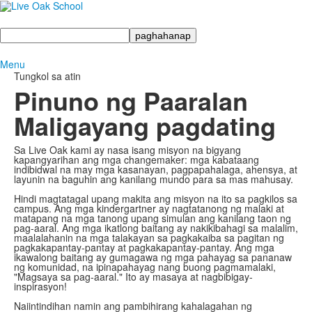
Maghanap
Menu
Tungkol sa atin
Pinuno ng Paaralan
Maligayang pagdating
Sa Live Oak kami ay nasa isang misyon na bigyang
kapangyarihan ang mga changemaker: mga kabataang
indibidwal na may mga kasanayan, pagpapahalaga, ahensya, at
layunin na baguhin ang kanilang mundo para sa mas mahusay.
Hindi magtatagal upang makita ang misyon na ito sa pagkilos sa
campus. Ang mga kindergartner ay nagtatanong ng malaki at
matapang na mga tanong upang simulan ang kanilang taon ng
pag-aaral. Ang mga ikatlong baitang ay nakikibahagi sa malalim,
maalalahanin na mga talakayan sa pagkakaiba sa pagitan ng
pagkakapantay-pantay at pagkakapantay-pantay. Ang mga
ikawalong baitang ay gumagawa ng mga pahayag sa pananaw
ng komunidad, na ipinapahayag nang buong pagmamalaki,
"Magsaya sa pag-aaral." Ito ay masaya at nagbibigay-
inspirasyon!
Naiintindihan namin ang pambihirang kahalagahan ng