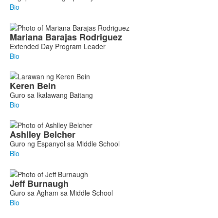
77
Bio
members.
Mariana
Barajas Rodriguez
Extended Day Program Leader
Bio
Keren
Bein
Guro sa Ikalawang Baitang
Bio
Ashlley
Belcher
Guro ng Espanyol sa Middle School
Bio
Jeff
Burnaugh
Guro sa Agham sa Middle School
Bio