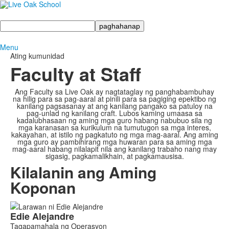
Maghanap
Menu
Ating kumunidad
Faculty at Staff
Ang Faculty sa Live Oak ay nagtataglay ng panghabambuhay
na hilig para sa pag-aaral at pinili para sa pagiging epektibo ng
kanilang pagsasanay at ang kanilang pangako sa patuloy na
pag-unlad ng kanilang craft. Lubos kaming umaasa sa
kadalubhasaan ng aming mga guro habang nabubuo sila ng
mga karanasan sa kurikulum na tumutugon sa mga interes,
kakayahan, at istilo ng pagkatuto ng mga mag-aaral. Ang aming
mga guro ay pambihirang mga huwaran para sa aming mga
mag-aaral habang nilalapit nila ang kanilang trabaho nang may
sigasig, pagkamalikhain, at pagkamausisa.
Kilalanin ang Aming
Koponan
List
Edie
Alejandre
of
Tagapamahala ng Operasyon