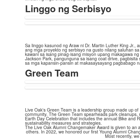
Linggo ng Serbisyo
Sa linggo kasunod ng Araw ni Dr. Martin Luther King Jr.,
ang mga proyekto ng serbisyo na gusto nilang saluhan sa 
kawani sa isang pinag-isang misyon upang makagawa ng p
Jackson Park, pangunguna sa isang coat drive, pagbisita 
sa mga kapansin-pansin at makasaysayang pagbabago na
Green Team
Live Oak's Green Team is a leadership group made up of Mi
community. The Green Team spearheads park cleanups, re
Earth Day Celebration that includes the annual Bike and Ro
sustainability measures and strategies.
The Live Oak Alumni Changemaker Award is given to an al
others. In 2022, we honored our first Young Alumni Chang
Most recently, w