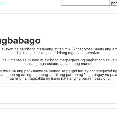
Maghanap
g in
agbabago
 aksyon na parehong matapang at tahimik. Sineseryoso namin ang am
isipin ang kanilang sarili bilang mga changemaker.
na lumabas sa mundo at aktibong magsagawa ng pagbabago sa kanil
kanilang mga estado, at sa buong mundo.
iniwala na ang pag-unawa sa mundo sa paligid mo ay nagtataguyod 
nahamon ng aming mga mag-aaral ang paraan ng "mga bagay na palag
mga hilig na magpakita ng isang natatanging paraan pasulong.