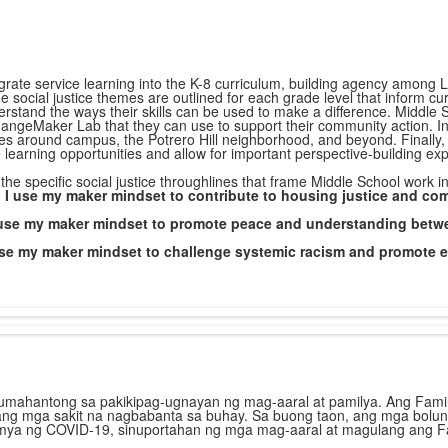
ate service learning into the K-8 curriculum, building agency among L
e social justice themes are outlined for each grade level that inform cur
stand the ways their skills can be used to make a difference. Middle S
angeMaker Lab that they can use to support their community action. In 
sues around campus, the Potrero Hill neighborhood, and beyond. Finally
e learning opportunities and allow for important perspective-building e
he specific social justice throughlines that frame Middle School work in
 I use my maker mindset to contribute to housing justice and co
I use my maker mindset to promote peace and understanding b
use my maker mindset to challenge systemic racism and promote 
umahantong sa pakikipag-ugnayan ng mag-aaral at pamilya. Ang Famil
ng mga sakit na nagbabanta sa buhay. Sa buong taon, ang mga bolunt
ya ng COVID-19, sinuportahan ng mga mag-aaral at magulang ang F