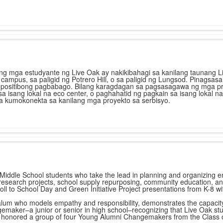
 ang mga estudyante ng Live Oak ay nakikibahagi sa kanilang taunang 
campus, sa paligid ng Potrero Hill, o sa paligid ng Lungsod. Pinagsa
ositibong pagbabago. Bilang karagdagan sa pagsasagawa ng mga proyek
sa isang lokal na eco center, o paghahatid ng pagkain sa isang lokal 
 kumokonekta sa kanilang mga proyekto sa serbisyo.
ddle School students who take the lead in planning and organizing env
search projects, school supply repurposing, community education, an
ll to School Day and Green Initiative Project presentations from K-8 wi
um who models empathy and responsibility, demonstrates the capacity t
emaker–a junior or senior in high school–recognizing that Live Oak stu
e honored a group of four Young Alumni Changemakers from the Class 