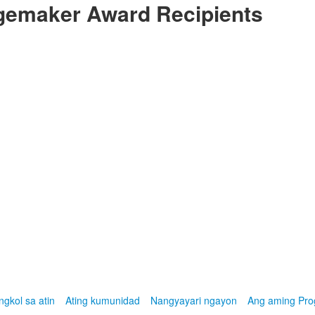
gemaker Award Recipients
ngkol sa atin
Ating kumunidad
Nangyayari ngayon
Ang aming Pr