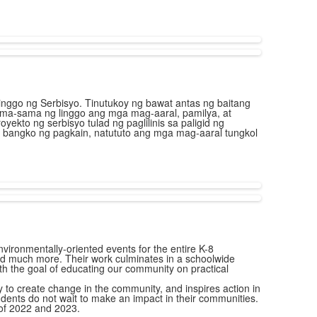
Linggo ng Serbisyo. Tinutukoy ng bawat antas ng baitang
sama-sama ng linggo ang mga mag-aaral, pamilya, at
to ng serbisyo tulad ng paglilinis sa paligid ng
na bangko ng pagkain, natututo ang mga mag-aaral tungkol
ironmentally-oriented events for the entire K-8
d much more. Their work culminates in a schoolwide
th the goal of educating our community on practical
o create change in the community, and inspires action in
dents do not wait to make an impact in their communities.
of 2022 and 2023.