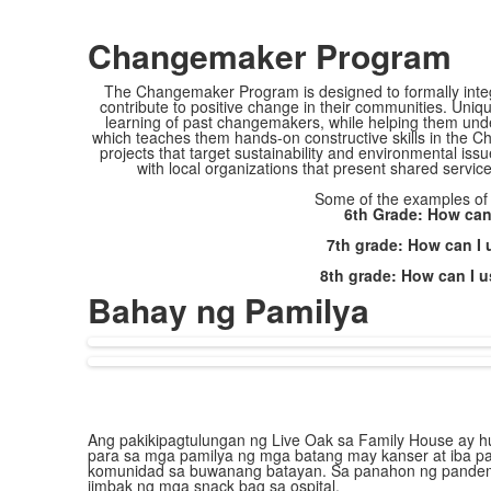
Changemaker Program
The Changemaker Program is designed to formally integr
contribute to positive change in their communities. Uniqu
learning of past changemakers, while helping them under
which teaches them hands-on constructive skills in the Ch
projects that target sustainability and environmental is
with local organizations that present shared servic
Some of the examples of t
6th Grade: How can
7th grade: How can 
8th grade: How can I 
Bahay ng Pamilya
Ang pakikipagtulungan ng Live Oak sa Family House ay h
para sa mga pamilya ng mga batang may kanser at iba pa
komunidad sa buwanang batayan. Sa panahon ng pandem
iimbak ng mga snack bag sa ospital.