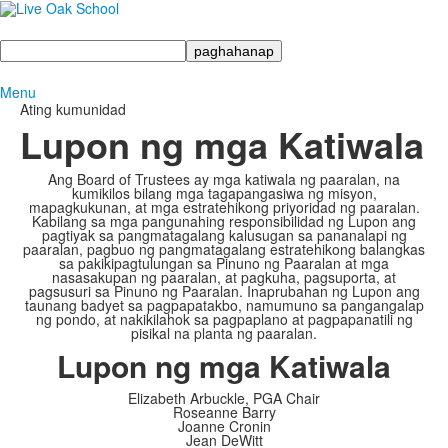
Maghanap
Menu
Ating kumunidad
Lupon ng mga Katiwala
Ang Board of Trustees ay mga katiwala ng paaralan, na
kumikilos bilang mga tagapangasiwa ng misyon,
mapagkukunan, at mga estratehikong priyoridad ng paaralan.
Kabilang sa mga pangunahing responsibilidad ng Lupon ang
pagtiyak sa pangmatagalang kalusugan sa pananalapi ng
paaralan, pagbuo ng pangmatagalang estratehikong balangkas
sa pakikipagtulungan sa Pinuno ng Paaralan at mga
nasasakupan ng paaralan, at pagkuha, pagsuporta, at
pagsusuri sa Pinuno ng Paaralan. Inaprubahan ng Lupon ang
taunang badyet sa pagpapatakbo, namumuno sa pangangalap
ng pondo, at nakikilahok sa pagpaplano at pagpapanatili ng
pisikal na planta ng paaralan.
Lupon ng mga Katiwala
Elizabeth Arbuckle, PGA Chair
Roseanne Barry
Joanne Cronin
Jean DeWitt