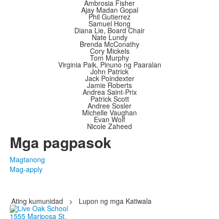
Ambrosia Fisher
Ajay Madan Gopal
Phil Gutierrez
Samuel Hong
Diana Lie, Board Chair
Nate Lundy
Brenda McConathy
Cory Mickels
Tom Murphy
Virginia Paik, Pinuno ng Paaralan
John Patrick
Jack Poindexter
Jamie Roberts
Andrea Saint-Prix
Patrick Scott
Andree Sosler
Michelle Vaughan
Evan Wolf
Nicole Zaheed
Mga pagpasok
Magtanong
Mag-apply
Ating kumunidad
>
Lupon ng mga Katiwala
1555 Mariposa St.